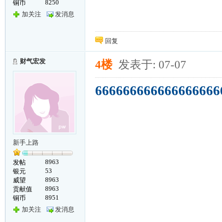
8250
铜币
加关注
发消息
回复
财气宏发
4楼
发表于: 07-07
666666666666666666
新手上路
8963
发帖
53
银元
8963
威望
8963
贡献值
8951
铜币
加关注
发消息