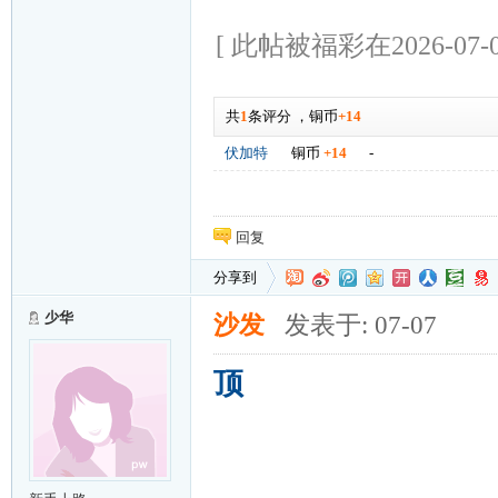
[ 此帖被福彩在2026-07-0
共
1
条评分
，
铜币
+14
伏加特
铜币
+14
-
回复
分享到
少华
沙发
发表于: 07-07
顶