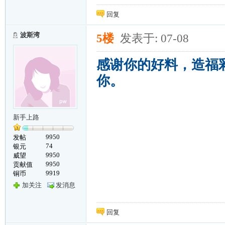
回复
波斯湾
5楼
发表于: 07-08
感谢你的好料，造福
你。
新手上路
9950
发帖
74
银元
9950
威望
9950
贡献值
9919
铜币
加关注
发消息
回复