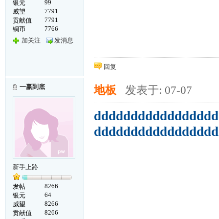
99
银元
7791
威望
7791
贡献值
7766
铜币
加关注
发消息
回复
一赢到底
地板
发表于: 07-07
ddddddddddddddddd
ddddddddddddddddd
新手上路
8266
发帖
64
银元
8266
威望
8266
贡献值