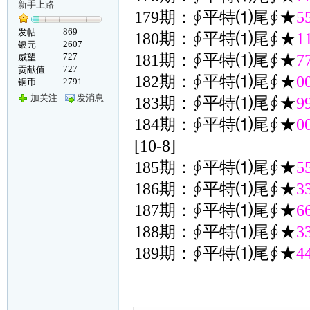
新手上路
179期：∮平特⑴尾∮★
5
869
发帖
180期：∮平特⑴尾∮★
1
2607
银元
727
181期：∮平特⑴尾∮★
7
威望
727
贡献值
182期：∮平特⑴尾∮★
0
2791
铜币
加关注
发消息
183期：∮平特⑴尾∮★
9
184期：∮平特⑴尾∮★
0
[10-8]
185期：∮平特⑴尾∮★
5
186期：∮平特⑴尾∮★
3
187期：∮平特⑴尾∮★
6
188期：∮平特⑴尾∮★
3
189期：∮平特⑴尾∮★
4