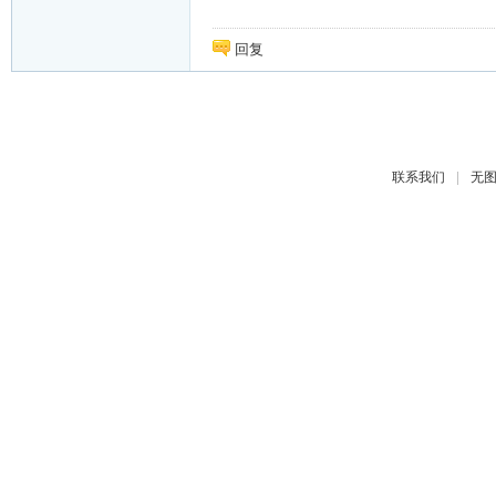
回复
|
联系我们
无