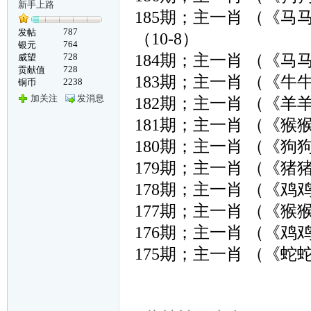
新手上路
185期；主一肖 （《马
787
发帖
（10-8）
764
银元
728
184期；主一肖 （《马
威望
728
贡献值
183期；主一肖 （《牛
2238
铜币
加关注
发消息
182期；主一肖 （《羊
181期；主一肖 （《猴
180期；主一肖 （《狗
179期；主一肖 （《猪
178期；主一肖 （《鸡
177期；主一肖 （《猴
176期；主一肖 （《鸡
175期；主一肖 （《蛇