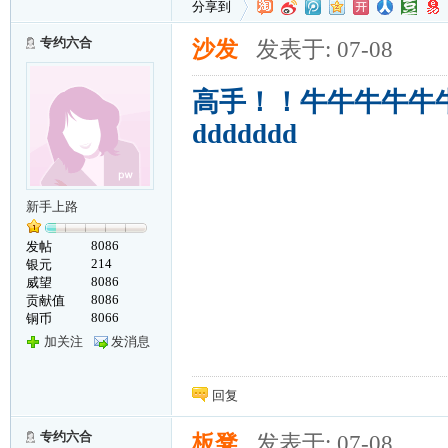
分享到
专约六合
沙发
发表于: 07-08
高手！！牛牛牛牛牛牛牛牛
ddddddd
新手上路
8086
发帖
214
银元
8086
威望
8086
贡献值
8066
铜币
加关注
发消息
回复
专约六合
板凳
发表于: 07-08