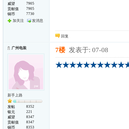
7905
威望
7905
贡献值
7730
铜币
加关注
发消息
回复
广州电装
7楼
发表于: 07-08
★★★★★★★★★★
新手上路
8352
发帖
221
银元
8347
威望
8347
贡献值
8353
铜币