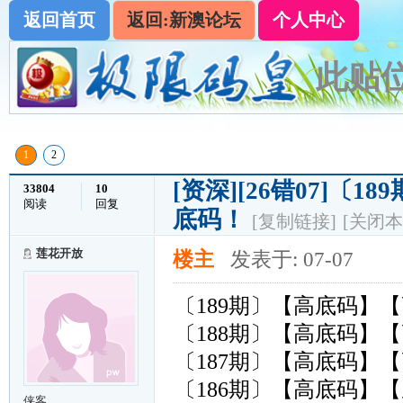
返回首页
返回:新澳论坛
个人中心
此贴位
1
2
[资深]
[26错07]〔
33804
10
阅读
回复
底码！
[复制链接]
[关闭本
莲花开放
楼主
发表于: 07-07
〔189期〕【高底码】【
〔188期〕【高底码】【高
〔187期〕【高底码】【高
〔186期〕【高底码】【底
侠客