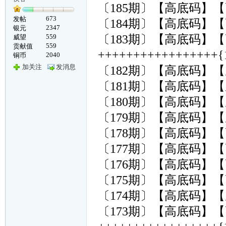
〔185期〕【高底码】【高
673
发帖
〔184期〕【高底码】【高
2347
银元
559
〔183期〕【高底码】【高
威望
559
贡献值
+++++++++++++++++{
2040
铜币
加关注
发消息
〔182期〕【高底码】【底
〔181期〕【高底码】【底
〔180期〕【高底码】【底
〔179期〕【高底码】【底
〔178期〕【高底码】【高
〔177期〕【高底码】【高
〔176期〕【高底码】【高
〔175期〕【高底码】【高
〔174期〕【高底码】【底
〔173期〕【高底码】【高