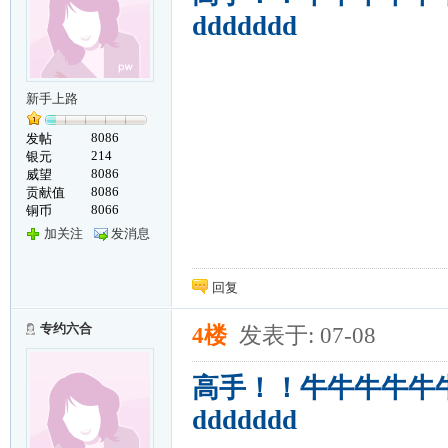
ddddddd
新手上路
8086
发帖
214
银元
8086
威望
8086
贡献值
8066
铜币
加关注
发消息
回复
专约六合
4楼
发表于: 07-08
高手！！牛牛牛牛牛牛牛牛
ddddddd