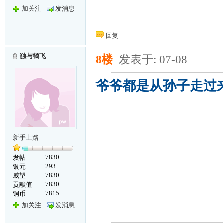
加关注
发消息
回复
独与鹤飞
8楼
发表于: 07-08
爷爷都是从孙子走过
新手上路
7830
发帖
293
银元
7830
威望
7830
贡献值
7815
铜币
加关注
发消息