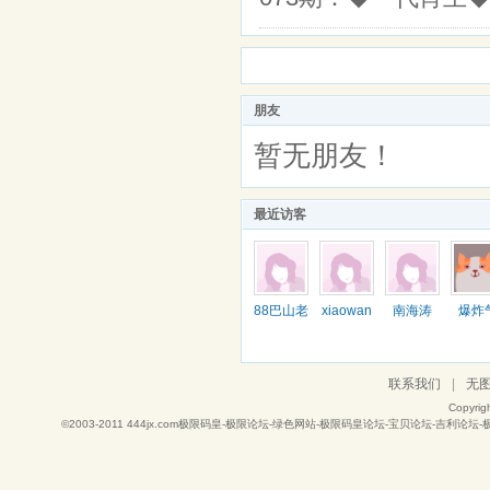
朋友
暂无朋友！
最近访客
88巴山老
xiaowan
南海涛
爆炸
陈88
g0106
联系我们
|
无
Copyrig
©2003-2011
444jx.com极限码皇-极限论坛-绿色网站-极限码皇论坛-宝贝论坛-吉利论坛-极