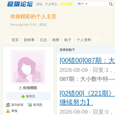
用户
论坛
个人中心
关注收藏
你很精彩的个人主页
/bbs/u.php?uid=1110
[复制]
首页
新鲜事
日志
相册
帖子
个人资料
发表的帖子
[00错00]087期
2026-08-09 - 回复:1
087期：大小数中特
你很精彩
[02错00]《2
加关注
继续努力】
加为好友
发消息
2026-08-09 - 回复:0
举报