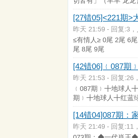
切皆有」（羊羊 龙龙）
[27错05]<221
昨天 21:59 - 回复:3，
≤有情人≥ 0尾 2尾 6尾
尾 8尾 9尾
[42错06]﹛08
昨天 21:53 - 回复:26
﹛087期﹜╋地球人╋
期﹜╋地球人╋红蓝
[14错04]087
昨天 21:49 - 回复:11
073期：◆一代肖王◆