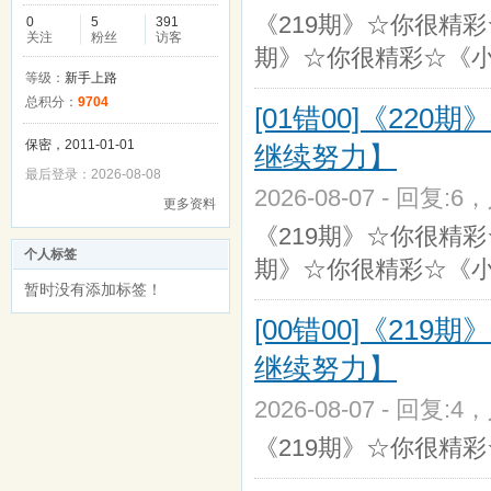
《219期》☆你很精彩☆
0
5
391
关注
粉丝
访客
期》☆你很精彩☆《小
等级：
新手上路
总积分：
9704
[01错00]《2
保密，2011-01-01
继续努力】
最后登录：2026-08-08
2026-08-07 - 回复:6
更多资料
《219期》☆你很精彩☆
个人标签
期》☆你很精彩☆《小
暂时没有添加标签！
[00错00]《2
继续努力】
2026-08-07 - 回复:4
《219期》☆你很精彩☆