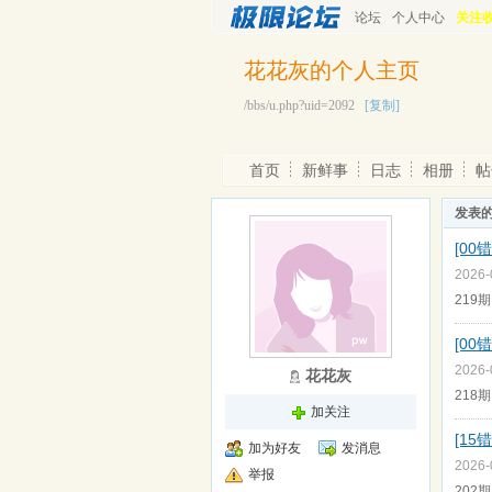
论坛
个人中心
关注
花花灰的个人主页
/bbs/u.php?uid=2092
[复制]
首页
新鲜事
日志
相册
帖
发表
[00
2026
219
[00
2026
花花灰
218
加关注
[15
加为好友
发消息
2026
举报
202