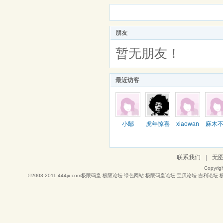
朋友
暂无朋友！
最近访客
小鄢
虎年惊喜
xiaowan
麻木
g0106
酒
联系我们
|
无
Copyrig
©2003-2011
444jx.com极限码皇-极限论坛-绿色网站-极限码皇论坛-宝贝论坛-吉利论坛-极