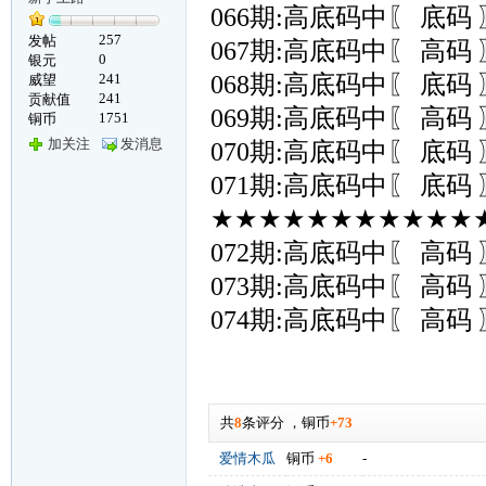
066期:高底码中〖 底码 
257
发帖
067期:高底码中〖 高码 
0
银元
241
068期:高底码中〖 底码 
威望
241
贡献值
069期:高底码中〖 高码 
1751
铜币
加关注
发消息
070期:高底码中〖 底码 
071期:高底码中〖 底码 
★★★★★★★★★★★★
072期:高底码中〖 高码 
073期:高底码中〖 高码 
074期:高底码中〖 高码 
共
8
条评分
，
铜币
+73
爱情木瓜
铜币
+6
-