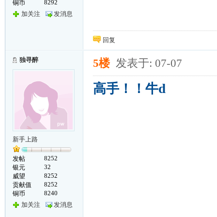
8292
铜币
加关注
发消息
回复
独寻醉
5楼
发表于: 07-07
高手！！牛d
新手上路
8252
发帖
32
银元
8252
威望
8252
贡献值
8240
铜币
加关注
发消息