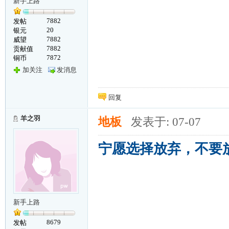
新手上路
7882
发帖
20
银元
7882
威望
7882
贡献值
7872
铜币
加关注
发消息
回复
羊之羽
地板
发表于: 07-07
宁愿选择放弃，不要
新手上路
8679
发帖