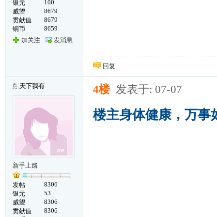
100
银元
8679
威望
8679
贡献值
8659
铜币
加关注
发消息
回复
天下我有
4楼
发表于: 07-07
楼主身体健康，万事
新手上路
8306
发帖
53
银元
8306
威望
8306
贡献值