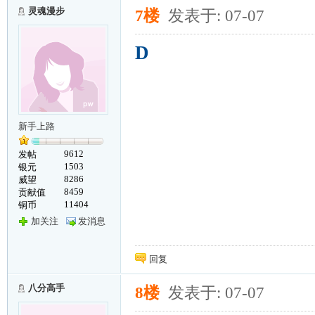
灵魂漫步
7楼
发表于: 07-07
D
新手上路
9612
发帖
1503
银元
8286
威望
8459
贡献值
11404
铜币
加关注
发消息
回复
八分高手
8楼
发表于: 07-07