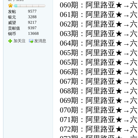
060期：阿里路亚★→六
9577
发帖
061期：阿里路亚★→六
3288
银元
9217
062期：阿里路亚★→六
威望
9397
贡献值
063期：阿里路亚★→六
13668
铜币
加关注
发消息
064期：阿里路亚★→六
065期：阿里路亚★→六
065期：阿里路亚★→六
066期：阿里路亚★→六
067期：阿里路亚★→六
068期：阿里路亚★→六
069期：阿里路亚★→六
070期：阿里路亚★→六
071期：阿里路亚★→六
072期：阿里路亚★→六