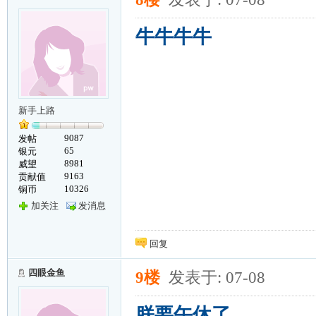
牛牛牛牛
新手上路
9087
发帖
65
银元
8981
威望
9163
贡献值
10326
铜币
加关注
发消息
回复
四眼金鱼
9楼
发表于: 07-08
朕要午休了..............