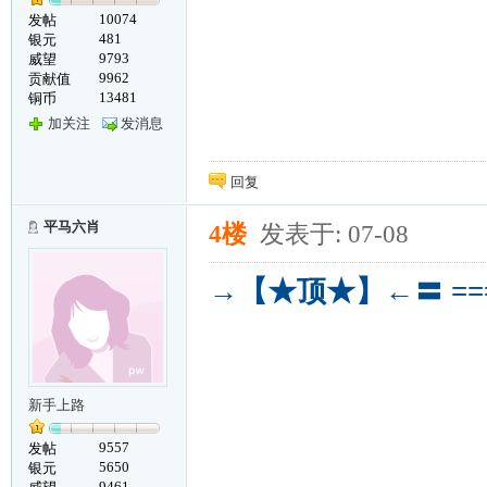
10074
发帖
481
银元
9793
威望
9962
贡献值
13481
铜币
加关注
发消息
回复
平马六肖
4楼
发表于: 07-08
→【★顶★】←〓 ==
新手上路
9557
发帖
5650
银元
9461