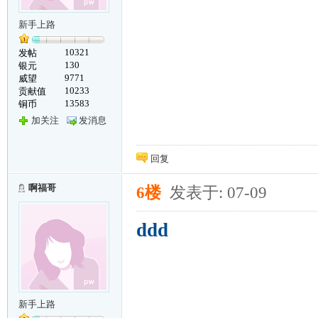
新手上路
10321
发帖
130
银元
9771
威望
10233
贡献值
13583
铜币
加关注
发消息
回复
啊福哥
6楼
发表于: 07-09
ddd
新手上路