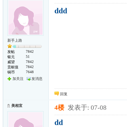
ddd
新手上路
7842
发帖
51
银元
7842
威望
7842
贡献值
7648
铜币
加关注
发消息
回复
美相宜
4楼
发表于: 07-08
dd