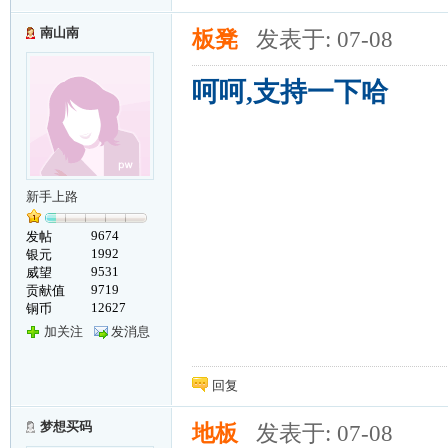
南山南
板凳
发表于: 07-08
呵呵,支持一下哈
新手上路
9674
发帖
1992
银元
9531
威望
9719
贡献值
12627
铜币
加关注
发消息
回复
梦想买码
地板
发表于: 07-08