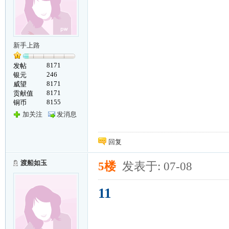
新手上路
8171
发帖
246
银元
8171
威望
8171
贡献值
8155
铜币
加关注
发消息
回复
渡船如玉
5楼
发表于: 07-08
11