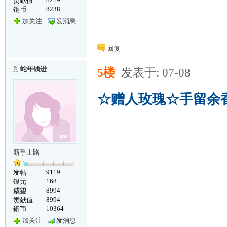
贡献值
8238
铜币
加关注
发消息
回复
蛇年钱进
5楼
发表于: 07-08
☆赠人玫瑰☆手留余
新手上路
9119
发帖
168
银元
8994
威望
8994
贡献值
10364
铜币
加关注
发消息