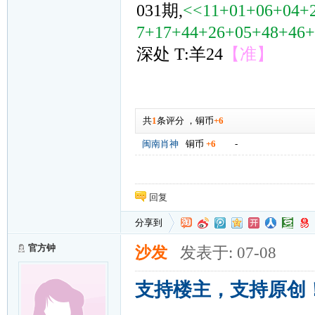
031期,
<<11+01+06+04+
7+17+44+26+05+48+46
深处 T:羊24
【准】
共
1
条评分
，
铜币
+6
闽南肖神
铜币
+6
-
回复
分享到
官方钟
沙发
发表于: 07-08
支持楼主，支持原创