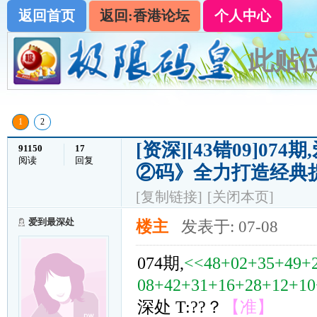
返回首页
返回:香港论坛
个人中心
此贴位
1
2
[资深]
[43错09]0
91150
17
阅读
回复
②码》全力打造经典
[复制链接]
[关闭本页]
爱到最深处
楼主
发表于: 07-08
074期,
<<48+02+35+49+
08+42+31+16+28+12+10
深处 T:??？
【准】