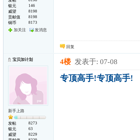
发帖
146
银元
8198
威望
8198
贡献值
8173
铜币
加关注
发消息
回复
宝贝加计划
4楼
发表于: 07-08
专顶高手!专顶高手!
新手上路
8273
发帖
63
银元
8229
威望
8229