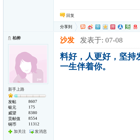
回复
分享到
柏桦
沙发
发表于: 07-08
料好，人更好，坚持
一生伴着你。
新手上路
8607
发帖
175
银元
8380
威望
8554
贡献值
11312
铜币
加关注
发消息