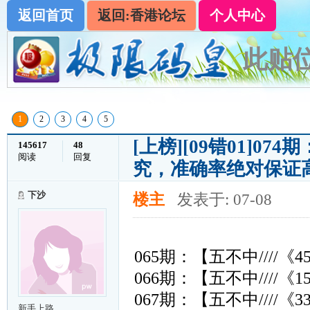
返回首页
返回:香港论坛
个人中心
此贴位
1
2
3
4
5
[上榜]
[09错01]0
145617
48
阅读
回复
究，准确率绝对保证
下沙
楼主
发表于: 07-08
065期：【五不中////《45+28
066期：【五不中////《15+16
067期：【五不中////《33+42
新手上路