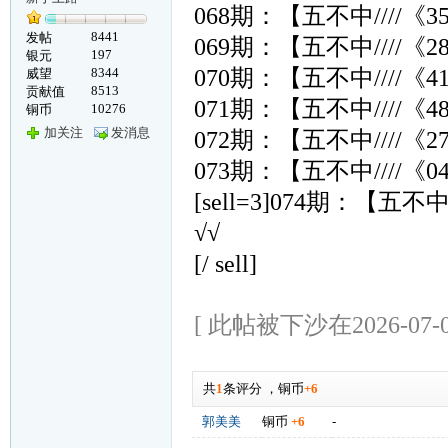
068期：【五不中////《35+02
8441
发帖
069期：【五不中////《28+39
197
银元
8344
070期：【五不中////《41+21
威望
8513
贡献值
071期：【五不中////《48+42
10276
铜币
加关注
发消息
072期：【五不中////《27+34
073期：【五不中////《04+15
[sell=3]074期：【五不中//
√√
[/ sell]
[ 此帖被下沙在2026-07-0
共
1
条评分
，
铜币
+6
郭美美
铜币
+6
-