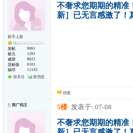
不奢求您期期的精准
新］已无言感激了！
新手上路
9061
发帖
1291
银元
8921
威望
9101
贡献值
11533
铜币
加关注
发消息
回复
两广码王
5楼
发表于: 07-08
不奢求您期期的精准
新］已无言感激了！