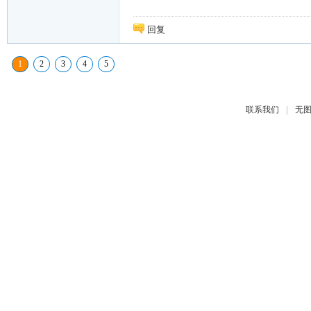
回复
1
2
3
4
5
|
联系我们
无