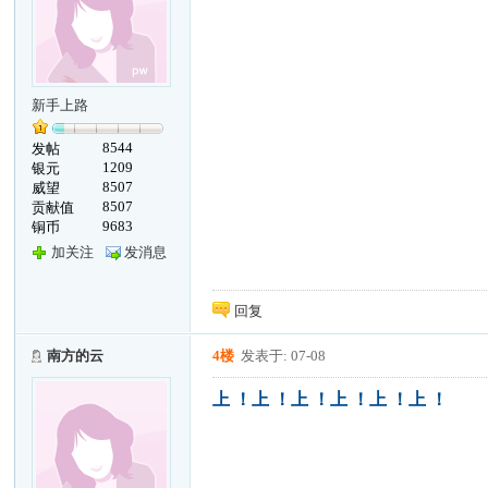
新手上路
8544
发帖
1209
银元
8507
威望
8507
贡献值
9683
铜币
加关注
发消息
回复
南方的云
4楼
发表于: 07-08
上 ！上 ！上 ！上 ！上 ！上 ！