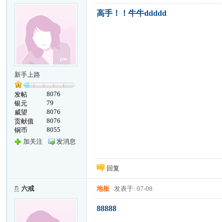
高手！！牛牛ddddd
新手上路
8076
发帖
79
银元
8076
威望
8076
贡献值
8055
铜币
加关注
发消息
回复
六戒
地板
发表于: 07-08
88888