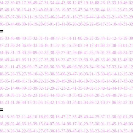
4-22-39-03-17-36-49-47-31-34-44-43-38-12-07-19-18-08-23-15-33-10-46-0
5-48-16-36-13-41-21-40-08-01-03-19-07-26-47-04-35-38-44-18-11-23-02-2
8-47-07-28-10-11-19-32-23-46-26-45-31-18-27-16-44-14-48-22-21-49-35-2
6-43-44-08-39-10-19-20-03-01-13-41-05-29-28-26-22-45-17-35-18-48-31-3
〓〓
5-03-46-08-48-33-32-31-41-40-47-17-14-11-06-26-22-35-44-15-12-45-19-3
7-23-30-24-36-09-33-26-46-31-37-10-15-29-03-19-17-41-04-32-38-43-01-2
4-05-31-13-30-29-09-02-22-38-39-27-07-26-06-41-23-15-01-33-48-46-24-3
6-49-44-01-03-11-21-27-35-28-18-22-47-37-13-30-38-45-33-40-26-15-48-0
6-21-11-43-28-09-17-47-08-36-30-38-48-06-26-23-34-19-04-37-32-14-18-1
8-25-26-33-27-36-18-42-39-38-35-06-23-47-10-03-21-13-30-46-14-12-15-3
5-35-15-08-41-31-30-22-23-20-29-49-28-21-46-10-09-24-45-14-36-17-43-3
6-25-14-06-49-33-39-32-12-29-27-23-21-41-35-19-02-11-48-42-44-10-43-1
0-19-38-11-32-49-23-16-03-44-48-37-10-33-02-24-04-20-21-09-40-29-15-4
3-23-41-26-48-13-31-05-15-42-14-35-03-34-01-04-29-12-10-27-06-02-32-3
〓〓
4-15-39-32-11-48-10-16-09-38-18-47-17-35-45-49-44-25-37-12-30-02-01-2
8-28-02-40-33-16-39-15-04-07-06-14-08-17-10-29-25-30-01-12-45-19-46-0
8-19-26-34-22-06-41-27-07-30-16-37-09-45-01-12-36-23-24-49-20-10-35-1