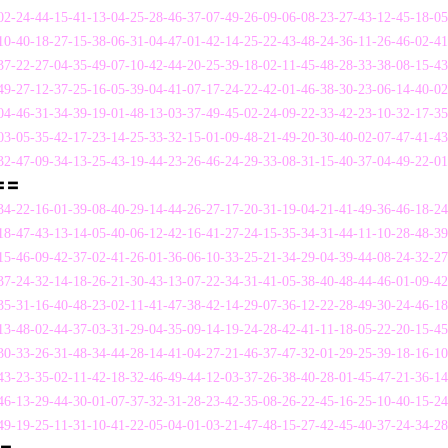
2-24-44-15-41-13-04-25-28-46-37-07-49-26-09-06-08-23-27-43-12-45-18-0
0-40-18-27-15-38-06-31-04-47-01-42-14-25-22-43-48-24-36-11-26-46-02-4
7-22-27-04-35-49-07-10-42-44-20-25-39-18-02-11-45-48-28-33-38-08-15-4
9-27-12-37-25-16-05-39-04-41-07-17-24-22-42-01-46-38-30-23-06-14-40-0
4-46-31-34-39-19-01-48-13-03-37-49-45-02-24-09-22-33-42-23-10-32-17-3
3-05-35-42-17-23-14-25-33-32-15-01-09-48-21-49-20-30-40-02-07-47-41-4
2-47-09-34-13-25-43-19-44-23-26-46-24-29-33-08-31-15-40-37-04-49-22-0
〓〓
4-22-16-01-39-08-40-29-14-44-26-27-17-20-31-19-04-21-41-49-36-46-18-2
8-47-43-13-14-05-40-06-12-42-16-41-27-24-15-35-34-31-44-11-10-28-48-3
5-46-09-42-37-02-41-26-01-36-06-10-33-25-21-34-29-04-39-44-08-24-32-2
7-24-32-14-18-26-21-30-43-13-07-22-34-31-41-05-38-40-48-44-46-01-09-4
5-31-16-40-48-23-02-11-41-47-38-42-14-29-07-36-12-22-28-49-30-24-46-1
3-48-02-44-37-03-31-29-04-35-09-14-19-24-28-42-41-11-18-05-22-20-15-4
0-33-26-31-48-34-44-28-14-41-04-27-21-46-37-47-32-01-29-25-39-18-16-1
3-23-35-02-11-42-18-32-46-49-44-12-03-37-26-38-40-28-01-45-47-21-36-1
6-13-29-44-30-01-07-37-32-31-28-23-42-35-08-26-22-45-16-25-10-40-15-2
9-19-25-11-31-10-41-22-05-04-01-03-21-47-48-15-27-42-45-40-37-24-34-2