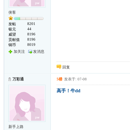
侠客
8201
发帖
44
银元
8196
威望
8196
贡献值
8019
铜币
加关注
发消息
回复
万彩通
5楼
发表于: 07-08
高手！牛dd
新手上路