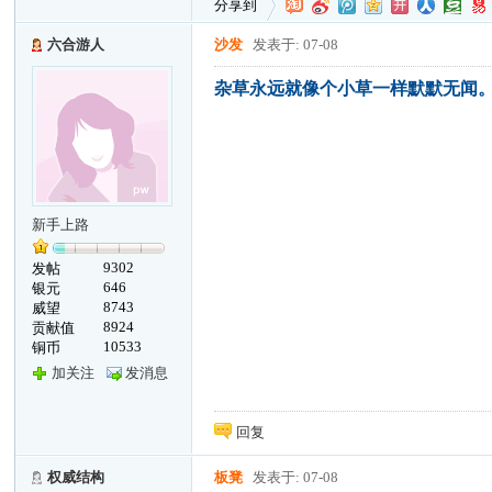
分享到
六合游人
沙发
发表于: 07-08
杂草永远就像个小草一样默默无闻
新手上路
9302
发帖
646
银元
8743
威望
8924
贡献值
10533
铜币
加关注
发消息
回复
权威结构
板凳
发表于: 07-08