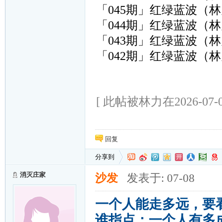
「045期」红绿蓝波（林力
「044期」红绿蓝波（林力
「043期」红绿蓝波（林力
「042期」红绿蓝波（林力
[ 此帖被林力在2026-07-0
回复
分享到
消灭庄家
沙发
发表于: 07-08
一个人能走多远，要
谁指点；一个人有多