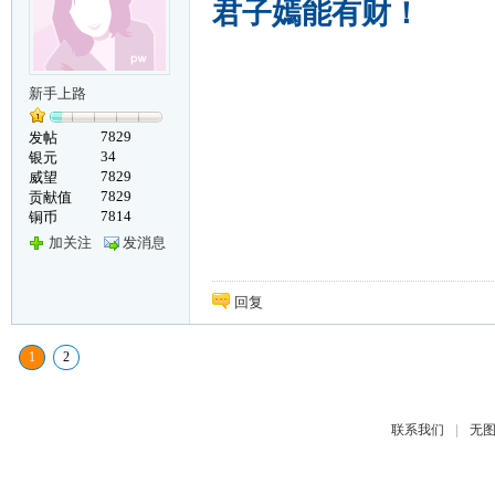
君子嫣能有财！
新手上路
7829
发帖
34
银元
7829
威望
7829
贡献值
7814
铜币
加关注
发消息
回复
1
2
|
联系我们
无