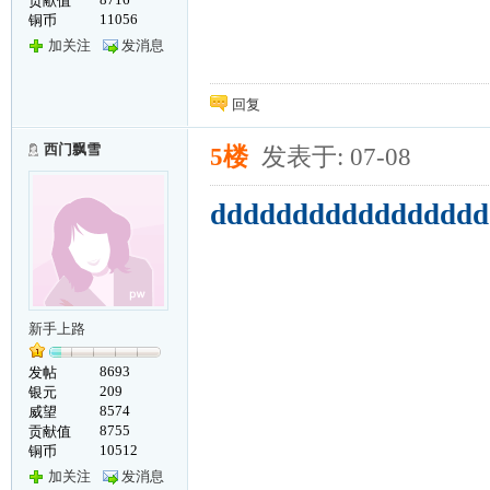
贡献值
11056
铜币
加关注
发消息
回复
西门飘雪
5楼
发表于: 07-08
ddddddddddddddddd
新手上路
8693
发帖
209
银元
8574
威望
8755
贡献值
10512
铜币
加关注
发消息